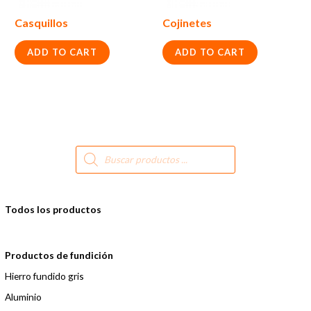
Casquillos
Cojinetes
ADD TO CART
ADD TO CART
B
ú
s
q
u
e
d
Todos los productos
a
d
e
p
r
Productos de fundición
o
d
Hierro fundido gris
u
c
t
Aluminio
o