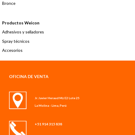
s
Bronce
Productos Weicon
Adhesivos y selladores
Spray técnicos
Accesorios
OFICINA DE VENTA
Jr. Javier Heraud Mz E2 Lote 25
La Molina - Lima, Perú
+51 914 315 838