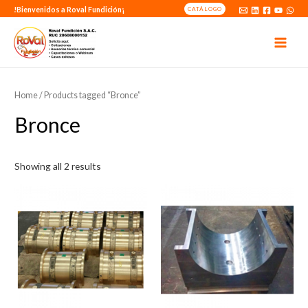
!Bienvenidos a Roval Fundición¡
CATÁLOGO
MAI
MEN
Home
/ Products tagged “Bronce”
Bronce
Showing all 2 results