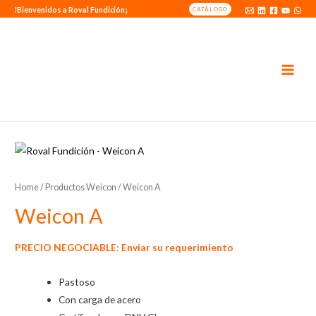
!Bienvenidos a Roval Fundición¡
CATÁLOGO
MAI
MEN
Home
/
Productos Weicon
/ Weicon A
Weicon A
PRECIO NEGOCIABLE: Enviar su
requerimiento
Pastoso
Con carga de acero