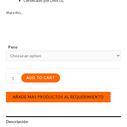
Certificado por DNV GL
Share this...
Peso
Weicon
ADD TO CART
A
quantity
AÑADE MAS PRODUCTOS AL REQUERIMIENTO
Descripción