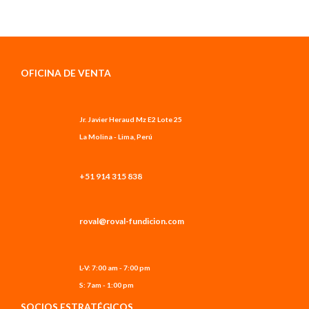
OFICINA DE VENTA
Jr. Javier Heraud Mz E2 Lote 25
La Molina - Lima, Perú
+51 914 315 838
roval@roval-fundicion.com
L-V: 7:00 am - 7:00 pm
S: 7am - 1:00 pm
SOCIOS ESTRATÉGICOS